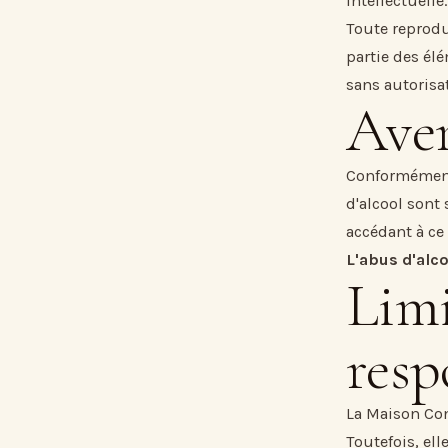
intellectuelle.
Toute reprodu
partie des élé
sans autorisat
Aver
Conformément à
d'alcool sont
accédant à ce
L'abus d'alc
Limi
resp
La Maison Conf
Toutefois, ell