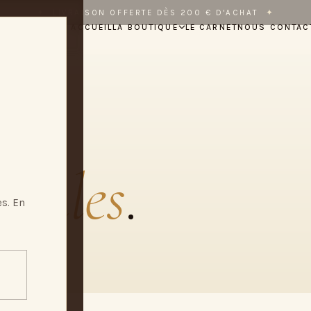
✦
LIVRAISON OFFERTE DÈS 200 € D'ACHAT
✦
ACCUEIL
LA BOUTIQUE
LE CARNET
NOUS CONTAC
légales
.
s. En
8