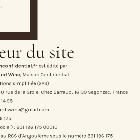
ec
eur du site
confidential.fr
est édité par :
 and Wine
, Maison Confidential
tions simplifiée (SAS)
 10 rue de la Groie, Chez Barraud, 16130 Segonzac, France
 14 98
piritswine@gmail.com
6 175
ocial) : 831 196 175 00010
 au RCS d'Angoulême sous le numéro 831 196 175