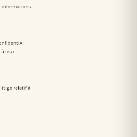
s informations
onfidentiAl
 à leur
tige relatif à