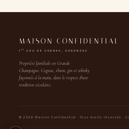
MAISON CONFIDENTIAL
ER
1
CRU DE COGNAC, SEGONZAC
Propriété familiale en Grande
Champagne. Cognac, rhum, gin et whisky
façonnés à la main, dans le respect d'une
tradition séculaire.
© 2026 Maison Confidential · Tous droits réservés ·
C