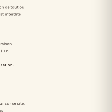
on de tout ou
st interdite
vraison
). En
ration.
r sur ce site.
es