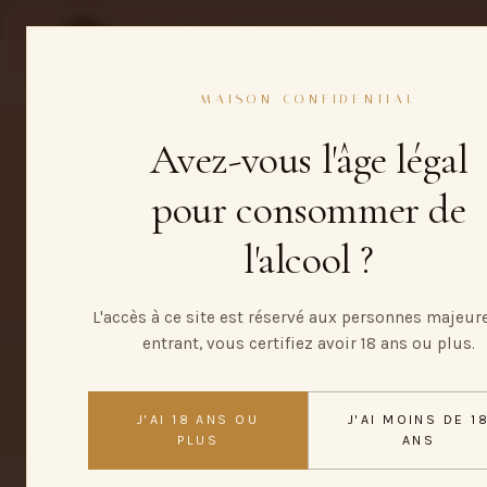
MAISON CONFIDENTIAL
SEGONZAC
MAISON CONFIDENTIAL
Avez-vous l'âge légal
pour consommer de
ACCUEIL
/
MENTIONS LÉGALES
l'alcool ?
Mentions
L'accès à ce site est réservé aux personnes majeure
entrant, vous certifiez avoir 18 ans ou plus.
J'AI 18 ANS OU
J'AI MOINS DE 1
PLUS
ANS