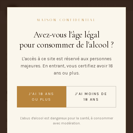
✦
LIVRAISON OFFERTE DÈS 200 € D'ACHAT
✦
0,00 €
MAISON CONFIDENTIAL
Avez-vous l'âge légal
pour consommer de l'alcool ?
ACCUEIL
/
LE CARNET
/
L'accès à ce site est réservé aux personnes
COMMENT DÉGUSTER UN COGNAC VS
majeures. En entrant, vous certifiez avoir 18
ans ou plus.
DÉGUSTATION · 8 MIN DE LECTURE · MAISON
CONFIDENTIAL
Comment déguster un cognac
J'AI 18 ANS
J'AI MOINS DE
VS : les
5 étapes
essentielles.
OU PLUS
18 ANS
L'abus d'alcool est dangereux pour la santé, à consommer
Un cognac VS, c'est un cognac vif, généreux. Pour révéler
avec modération.
toute sa complexité, il faut un peu de méthode, celle que