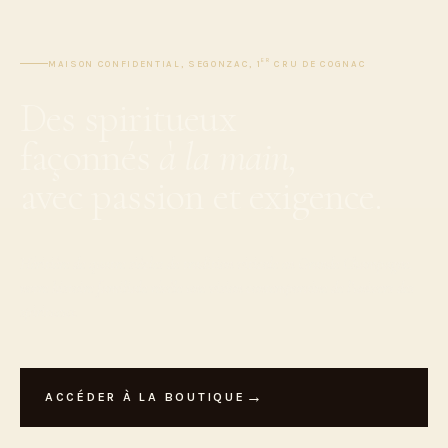
ER
MAISON CONFIDENTIAL, SEGONZAC,
1
CRU DE COGNAC
Des spiritueux
façonnés
à la main,
avec passion et exigence.
Héritière de quatre siècles de tradition viticole en Grande Champagne,
notre histoire familiale révèle une vision contemporaine de l'univers des
spiritueux.
ACCÉDER À LA BOUTIQUE