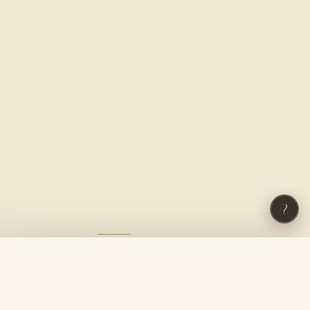
?
FAIRE DÉFILER
×
VOTRE PANIER
PAIEMENT SÉCURISÉ
LIVRAISON RAPIDE
Visa · Mastercard · AMEX
48-72h · Offerte dès 200 €