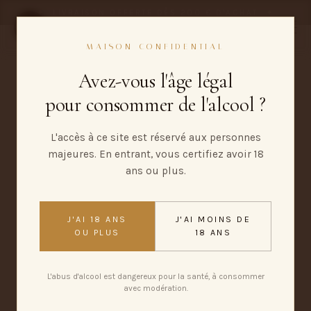
✦
LIVRAISON OFFERTE DÈS 200 € D'ACHAT
✦
0,00 €
MAISON CONFIDENTIAL
Avez-vous l'âge légal
pour consommer de l'alcool ?
L'accès à ce site est réservé aux personnes
majeures. En entrant, vous certifiez avoir 18
ans ou plus.
J'AI 18 ANS
J'AI MOINS DE
OU PLUS
18 ANS
L'abus d'alcool est dangereux pour la santé, à consommer
avec modération.